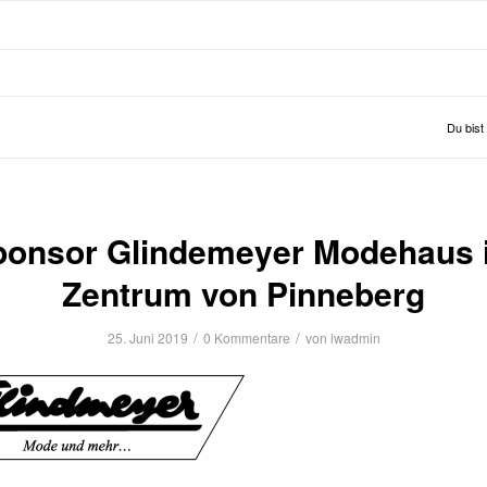
Du bist 
ponsor Glindemeyer Modehaus 
Zentrum von Pinneberg
/
/
25. Juni 2019
0 Kommentare
von
iwadmin