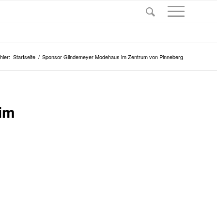
hier:
Startseite
/
Sponsor Glindemeyer Modehaus im Zentrum von Pinneberg
im